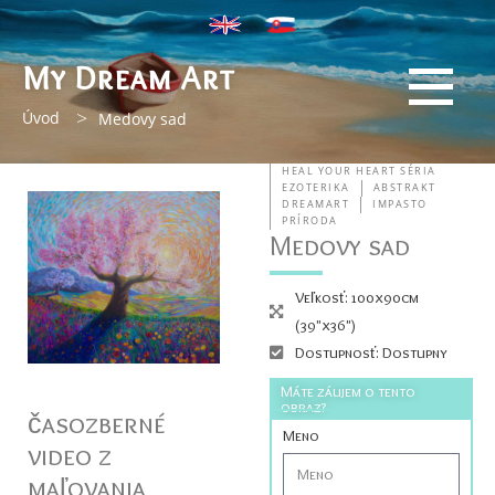
My Dream Art
>
Úvod
Medovy sad
HEAL YOUR HEART SÉRIA
EZOTERIKA
ABSTRAKT
DREAMART
IMPASTO
PRÍRODA
Medovy sad
Veľkosť: 100x90cm
(39"x36")
Dostupnosť: Dostupny
Máte záujem o tento
obraz?
časozberné
Meno
video z
maľovania