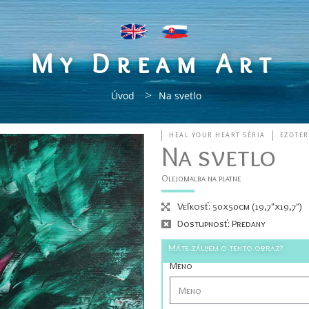
My Dream Art
>
Úvod
Na svetlo
HEAL YOUR HEART SÉRIA
EZOTER
Na svetlo
Olejomalba na platne
Veľkosť: 50x50cm (19,7"x19,7")
Dostupnosť: Predany
Máte záujem o tento obraz?
Meno