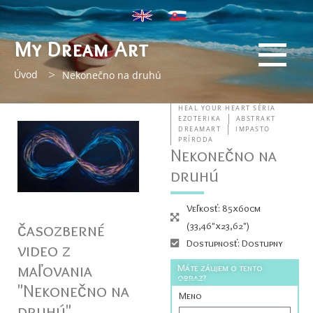
My Dream Art
>
Úvod
Nekonečno na druhú
HEAL YOUR HEART SÉRIA
EZOTERIKA
ABSTRAKT
DREAMART
IMPASTO
PRÍRODA
Nekonečno na
druhú
Veľkosť: 85x60cm
časozberné
(33,46"x23,62")
Dostupnosť: Dostupny
video z
maľovania
Máte záujem o tento
obraz?
"Nekonečno na
Meno
druhú"