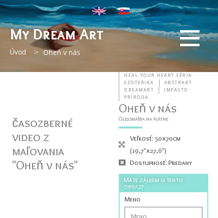
My Dream Art
>
Úvod
Oheň v nás
HEAL YOUR HEART SÉRIA
EZOTERIKA
ABSTRAKT
DREAMART
IMPASTO
PRÍRODA
Oheň v nás
časozberné
Olejomaľba na plátne
video z
Veľkosť: 50x70cm
maľovania
(19,7"x27,6")
"Oheň v nás"
Dostupnosť: Predany
Máte záujem o tento
obraz?
Meno